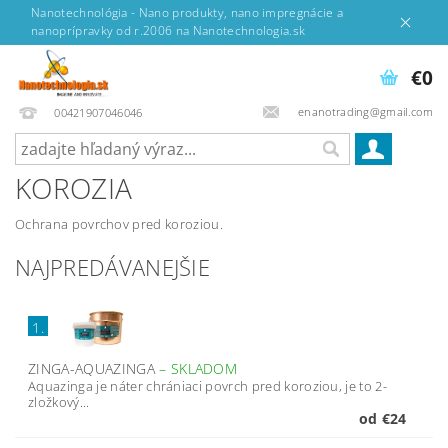
Nanotechnológia - Nano produkty, nano impregnácie a
nanoprípravky od r.2006 na Nanotechnologia.sk
€0
enanotrading@gmail.com
00421907046046
KOROZIA
Ochrana povrchov pred koroziou.
NAJPREDÁVANEJŠIE
1.
ZINGA-AQUAZINGA
–
SKLADOM
Aquazinga je náter chrániaci povrch pred koroziou, je to 2-
zložkový...
od €24