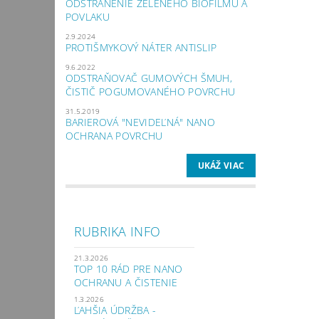
ODSTRÁNENIE ZELENÉHO BIOFILMU A
POVLAKU
2.9.2024
PROTIŠMYKOVÝ NÁTER ANTISLIP
9.6.2022
ODSTRAŇOVAČ GUMOVÝCH ŠMUH,
ČISTIČ POGUMOVANÉHO POVRCHU
31.5.2019
BARIEROVÁ "NEVIDEĽNÁ" NANO
OCHRANA POVRCHU
UKÁŽ VIAC
RUBRIKA INFO
21.3.2026
TOP 10 RÁD PRE NANO
OCHRANU A ČISTENIE
1.3.2026
ĽAHŠIA ÚDRŽBA -