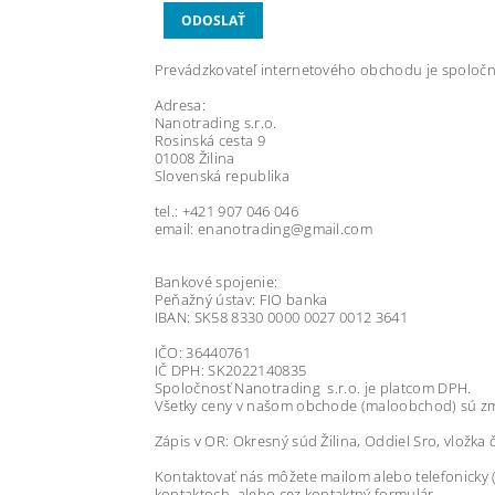
Prevádzkovateľ internetového obchodu je spoločn
Adresa:
Nanotrading s.r.o.
Rosinská cesta 9
01008 Žilina
Slovenská republika
tel.: +421 907 046 046
email: enanotrading@gmail.com
Bankové spojenie:
Peňažný ústav: FIO banka
IBAN: SK58 8330 0000 0027 0012 3641
IČO: 36440761
IČ DPH: SK2022140835
Spoločnosť Nanotrading s.r.o. je platcom DPH.
Všetky ceny v našom obchode (maloobchod) sú zm
Zápis v OR: Okresný súd Žilina, Oddiel Sro, vložka 
Kontaktovať nás môžete mailom alebo telefonicky (
kontaktoch, alebo cez kontaktný formulár