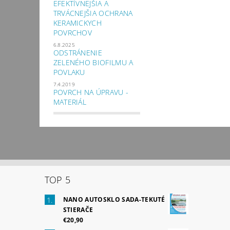
EFEKTÍVNEJŠIA A
TRVÁCNEJŠIA OCHRANA
KERAMICKYCH
POVRCHOV
6.8.2025
ODSTRÁNENIE
ZELENÉHO BIOFILMU A
POVLAKU
7.4.2019
POVRCH NA ÚPRAVU -
MATERIÁL
TOP 5
NANO AUTOSKLO SADA-TEKUTÉ
STIERAČE
€20,90