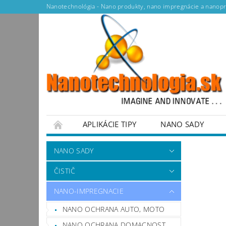
Nanotechnológia - Nano produkty, nano impregnácie a nanopr
APLIKÁCIE TIPY
NANO SADY
NANO SADY
ČISTIČ
NANO-IMPREGNACIE
NANO OCHRANA AUTO, MOTO
NANO OCHRANA DOMACNOST