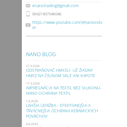
enanotrading
@
gmail.com
00421907046046
https://www.youtube.com/@nanoosilv
er
NANO BLOG
21.3.2026
ODSTRAŇOVAČ HMYZU- UŽ ŽIADNY
HMYZ NA ČELNOM SKLE ANI KAPOTE
17.3.2026
IMPREGNÁCIA NA TEXTIL BEZ SILIKONU-
NANO OCHRANA TEXTIL
1.3.2026
ĽAHŠIA ÚDRŽBA - EFEKTÍVNEJŠIA A
TRVÁCNEJŠIA OCHRANA KERAMICKYCH
POVRCHOV
6.8.2025