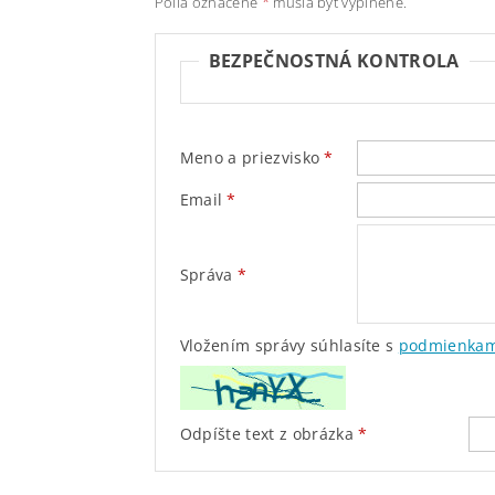
Polia označené
*
musia byť vyplnené.
BEZPEČNOSTNÁ KONTROLA
Meno a priezvisko
Email
Správa
Vložením správy súhlasíte s
podmienkam
Odpíšte text z obrázka