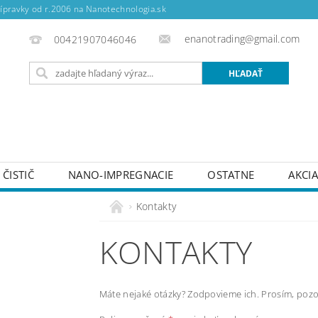
ípravky od r.2006 na Nanotechnologia.sk
enanotrading@gmail.com
00421907046046
ČISTIČ
NANO-IMPREGNACIE
OSTATNE
AKCI
Kontakty
KONTAKTY
Máte nejaké otázky? Zodpovieme ich. Prosím, pozo