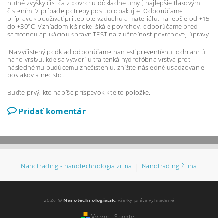
nutné zvyšky čističa z povrchu dôkladne umyť, najlepšie tlakovým
čistením! V prípade potreby postup opakujte. Odporúčame
prípravok používať pri teplote vzduchu a materiálu, najlepšie od +15
do +30°C. Vzhľadom k širokej škále povrchov, odporúčame pred
samotnou aplikáciou spraviť TEST na zlučiteľnosť povrchovej úpravy.
Na vyčistený podklad odporúčame naniesť preventívnu ochrannú
nano vrstvu, kde sa vytvorí ultra tenká hydrofóbna vrstva proti
následnému budúcemu znečisteniu, znížite následné usadzovanie
povlakov a nečistôt.
Buďte prvý, kto napíše príspevok k tejto položke.
Pridať komentár
Nanotrading - nanotechnologia žilina
|
Nanotrading Žilina
2026 ©
Nanotechnologia.sk
, všetky práva vyhradené
Vytvoril Shoptet