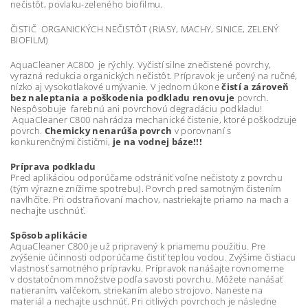
nečistôt, povlaku-zeleného biofilmu.
ČISTIČ ORGANICKÝCH NEČISTÔT (RIASY, MACHY, SINICE, ZELENÝ
BIOFILM)
AquaCleaner AC800
je rýchly. Vyčistí silne znečistené povrchy,
vyrazná redukcia organických nečistôt. Prípravok je určený na ručné,
nízko aj vysokotlakové umývanie. V jednom úkone
čistí a zároveň
bez naleptania a poškodenia podkladu renovuje
povrch.
Nespôsobuje farebnú ani povrchovú degradáciu podkladu!
AquaCleaner C800 nahrádza mechanické čistenie, ktoré poškodzuje
povrch.
Chemicky nenarúša povrch
v porovnaní s
konkurenčnými čističmi,
je na vodnej báze!!!
Príprava podkladu
Pred aplikáciou odporúčame odstrániť voľne nečistoty z povrchu
(tým výrazne znížime spotrebu). Povrch pred samotným čistením
navlhčite. Pri odstraňovaní machov, nastriekajte priamo na mach a
nechajte uschnúť.
Spôsob aplikácie
AquaCleaner C800 je už pripravený k priamemu použitiu. Pre
zvýšenie účinnosti odporúčame čistiť teplou vodou. Zvýšime čistiacu
vlastnosť samotného prípravku. Prípravok nanášajte rovnomerne
v dostatočnom množstve podľa savosti povrchu. Môžete nanášať
natieraním, valčekom, striekaním alebo strojovo. Naneste na
materiál a nechajte uschnúť. Pri citlivých povrchoch je následne