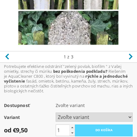
1
z 3
Potrebujete efektívne odstrániť "zelený povlak, biofilm " z Vašej
omietky, strechy či múriku
bez poškodenia podkladu?
Riešením
je AquaCleaner C800 , ktorý bol vyvinutý na
rýchle a jednoduché
vyčistenie
fasád, omietok, betónu, kameňa, žuly, striech, múrikov,
plotov a ostatných ťažko čistiteľných povrchov od machu, rias a iných
biologických nečistôt.
Dostupnosť
Zvoľte variant
Variant
od €9,50