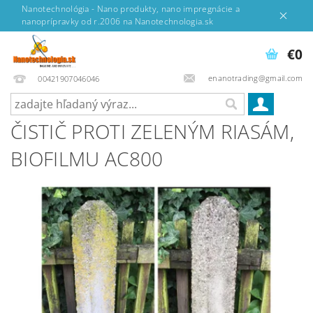
Nanotechnológia - Nano produkty, nano impregnácie a
nanoprípravky od r.2006 na Nanotechnologia.sk
€0
enanotrading@gmail.com
00421907046046
ČISTIČ PROTI ZELENÝM RIASÁM,
BIOFILMU AC800