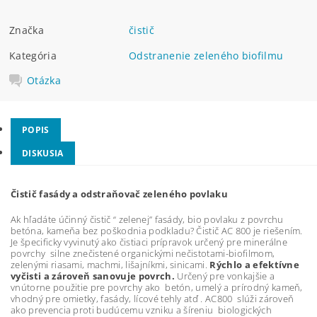
Značka
čistič
Kategória
Odstranenie zeleného biofilmu
Otázka
POPIS
DISKUSIA
Čistič fasády a odstraňovač zeleného povlaku
Ak hľadáte účinný čistič “ zelenej” fasády, bio povlaku z povrchu
betóna, kameňa bez poškodnia podkladu? Čistič AC 800 je riešením.
Je špecificky vyvinutý ako čistiaci prípravok určený pre minerálne
povrchy
silne znečistené organickými nečistotami-biofilmom,
zelenými riasami, machmi, lišajníkmi, sinicami.
Rýchlo a efektívne
vyčisti a zároveň sanovuje povrch.
Určený pre vonkajšie a
vnútorne použitie pre povrchy ako
betón, umelý a prírodný kameň,
vhodný pre omietky, fasády, lícové tehly atď . AC800
slúži zároveň
ako prevencia proti
budúcemu vzniku
a šíreniu
biologických