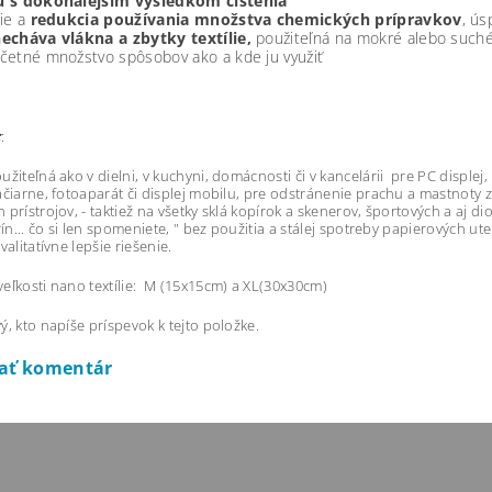
 s dokonalejším výsledkom čistenia
nie a
redukcia používania množstva chemických prípravkov
, ús
echáva vlákna a zbytky textílie,
použiteľná na mokré alebo suché
četné množstvo spôsobov ako a kde ju využiť
:
:
užiteľná ako v dielni, v kuchyni, domácnosti či v kancelárii pre PC displej
ačiarne, fotoaparát či displej mobilu, pre odstránenie prachu a mastnoty 
 prístrojov, - taktiež na všetky sklá kopírok a skenerov, športových a aj di
trín... čo si len spomeniete, " bez použitia a stálej spotreby papierových ut
valitatívne lepšie riešenie.
eľkosti nano textílie: M (15x15cm) a XL(30x30cm)
ý, kto napíše príspevok k tejto položke.
dať komentár