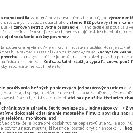
na nanotextília
vyrobená novou revolučnou technológiou
výrazne zni
ch, resp. iných čistiacich utierok ako
čistenie BEZ potreby chemikálií
,
 Eur - a
zároveň šetrí životné prostredie!
Nano textilie sa používajú v
 čistia lepšie a efektívnejšie povrch, neobsahujú toxické chemikálie, jedn
uje
zjednodušenie údržby povrchov
.
anoutierka a jej vlákno? - je unikátna, inovatívna textília, ktorá je stokrát
rá obsahuje takmer 100.000 vlákien na štvorcový palec.
Zachytáva kvapali
a povrchu
ako magnet. Môžete ju použiť na akomkoľvek povrchu podobne 
ia čistiacich chemikálií.
Keď sa zašpiní, stačí ju vyprať a znovu použiť
zicky neporušíte, neroztrhnete atd.
nie používania bežných papierových-jednorázových utierok
pri
u, monitora, displeja, telefónu či povrchu tlačiarne, iPodu , iPhone, i
o vyčistiť povrch, prístroj, predmet
atd bez použitia čistiacich chem
u
e chrániť svoje zdravie, šetriť peniaze za „ jednorázovky“ (+ ži
tatívne dokonalé odstránenie mastného filmu z povrchu napr.p
eja telefónu, monitora, atd
ľvek cítite, že je potrebné dosiahnuť na papierovú utierku, alebo inú
ie povrchu napr. mastnej klávesnice, postačí chytiť Nanotextiliu-
bez 