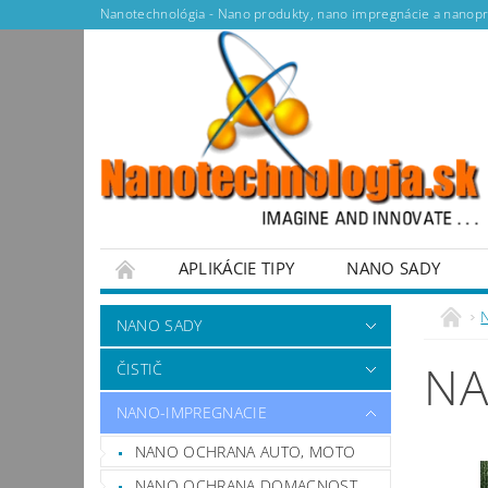
Nanotechnológia - Nano produkty, nano impregnácie a nanopr
APLIKÁCIE TIPY
NANO SADY
NANO SADY
NA
ČISTIČ
NANO-IMPREGNACIE
NANO OCHRANA AUTO, MOTO
NANO OCHRANA DOMACNOST