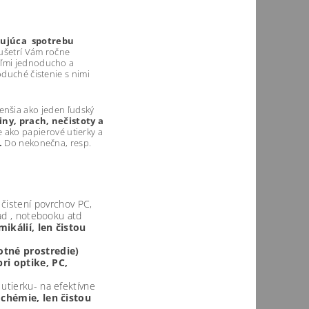
žujúca spotrebu
 ušetrí Vám ročne
eľmi jednoducho a
oduché čistenie s nimi
 tenšia ako jeden ľudský
ny, prach, nečistoty a
ako papierové utierky a
.
Do nekonečna, resp.
 čistení povrchov PC,
Pad , notebooku atd
ikálií, len čistou
votné prostredie)
ri optike, PC,
 utierku- na efektívne
chémie, len čistou