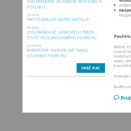
vodou
ODSTRÁNENIE ZELENÉHO BIOFILMU A
zníže
POVLAKU
nezan
nespo
2.9.2024
PROTIŠMYKOVÝ NÁTER ANTISLIP
9.6.2022
ODSTRAŇOVAČ GUMOVÝCH ŠMUH,
Použitie
ČISTIČ POGUMOVANÉHO POVRCHU
31.5.2019
Bežné. Po
BARIEROVÁ "NEVIDEĽNÁ" NANO
povrch tl
OCHRANA POVRCHU
mobilných
okien, vi
a použiť k
UKÁŽ VIAC
Dostupé v
Buďte prv
Pri