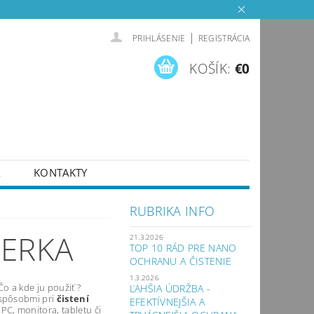
|
PRIHLÁSENIE
REGISTRÁCIA
KOŠÍK:
€0
A
KONTAKTY
RUBRIKA INFO
IERKA
21.3.2026
TOP 10 RÁD PRE NANO
OCHRANU A ČISTENIE
1.3.2026
Čo a kde ju použiť ?
ĽAHŠIA ÚDRŽBA -
 spôsobmi pri
čistení
EFEKTÍVNEJŠIA A
PC, monitora, tabletu či