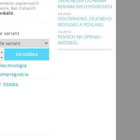
TRVÁCNEJŠIA OCHRANA
amiesto papierových
KERAMICKYCH POVRCHOV
erok. Bez čistiacich
ikálií.
6.8.2025
ODSTRÁNENIE ZELENÉHO
BIOFILMU A POVLAKU
7.4.2019
te variant
POVRCH NA ÚPRAVU -
MATERIÁL
technologia
impregnácia
Otázka