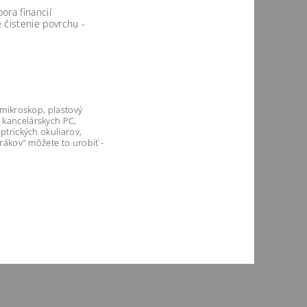
pora financií
 čistenie povrchu -
, mikroskop, plastový
z kancelárskych PC,
optrických okuliarov,
erákov" môžete to urobiť -