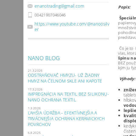
enanotrading
@
gmail.com
Popis:
00421907046046
Špeciál
papierovy
https://www.youtube.com/@nanoosilv
množstvo
er
pohodlne,
predstav
Čo je to N
vlas, kto
NANO BLOG
špinu n
BEZ použit
kým ju fy
21.3.2026
ODSTRAŇOVAČ HMYZU- UŽ ŽIADNY
Výhody:
HMYZ NA ČELNOM SKLE ANI KAPOTE
zníže
17.3.2026
IMPREGNÁCIA NA TEXTIL BEZ SILIKONU-
tablet
NANO OCHRANA TEXTIL
hĺbkov
vodo
1.3.2026
lepši
ĽAHŠIA ÚDRŽBA - EFEKTÍVNEJŠIA A
kvali
TRVÁCNEJŠIA OCHRANA KERAMICKYCH
displ
POVRCHOV
kedyko
čisten
6.8.2025