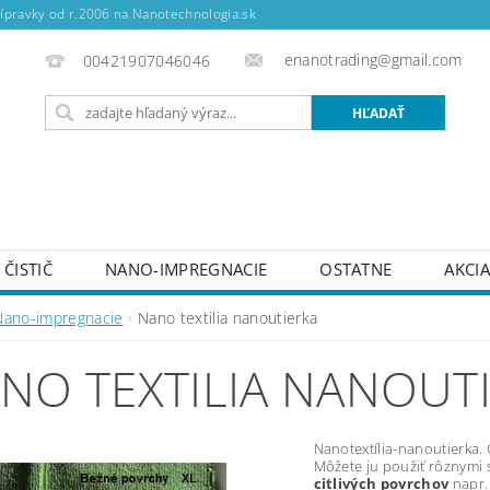
ípravky od r.2006 na Nanotechnologia.sk
enanotrading@gmail.com
00421907046046
ČISTIČ
NANO-IMPREGNACIE
OSTATNE
AKCI
Nano-impregnacie
Nano textilia nanoutierka
NO TEXTILIA NANOUT
Nanotextília-nanoutierka. 
Môžete ju použiť rôznymi
citlivých povrchov
napr. 