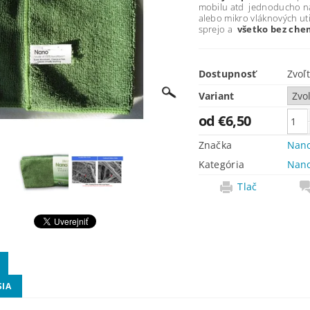
mobilu atd jednoducho n
alebo mikro vláknových uti
sprejo a
všetko bez chem
Dostupnosť
Zvoľ
Variant
od €6,50
Značka
Nano
Kategória
Nano
Tlač
SIA